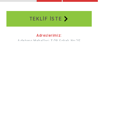
TEKLİF İSTE
Adreslerimiz:
Adatepe Mahallesi 3/18 Sokak No:2E
Buca/İZMİR
+90 232 504 41 17
+90 506 130 59 48
seweraglobal@sewera.com
İstanbul Ofis:
Dünya Ticaret Merkezi EGS Business
Park Blokları B2 Blok No:5
Yeşilköy İstanbul
+90 212 465 34 65
+90 532 558 39 10
seweraglobal@sewera.com
Bizi Takip Edin.