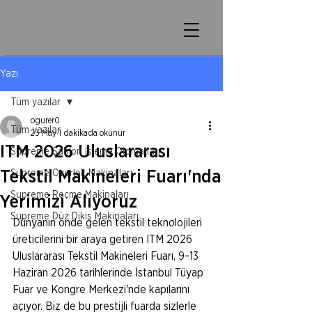
Yazı
Tüm yazılar
ogurer0
Tüm yazılar
23 May
1 dakikada okunur
ITM 2026 Uluslararası
Supreme Şablon İşleme Otomatları
Tekstil Makineleri Fuarı'nda
Supreme Overlok Makinaları
Supreme Reçme Makinaları
Yerimizi Alıyoruz
Supreme Düz Dikiş Makinaları
Dünyanın önde gelen tekstil teknolojileri 
üreticilerini bir araya getiren ITM 2026 
Uluslararası Tekstil Makineleri Fuarı, 9–13 
Haziran 2026 tarihlerinde İstanbul Tüyap 
Fuar ve Kongre Merkezi'nde kapılarını 
açıyor. Biz de bu prestijli fuarda sizlerle 