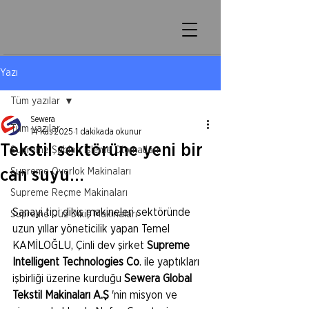
Yazı
Tüm yazılar
Sewera
Tüm yazılar
14 Kas 2025
1 dakikada okunur
Tekstil sektörüne yeni bir
Supreme Şablon İşleme Otomatları
can suyu...
Supreme Overlok Makinaları
Supreme Reçme Makinaları
Sanayi tipi dikiş makineleri sektöründe 
Supreme Düz Dikiş Makinaları
uzun yıllar yöneticilik yapan Temel 
KAMİLOĞLU, Çinli dev şirket 
Supreme 
Intelligent Technologies Co
. ile yaptıkları 
işbirliği üzerine kurduğu 
Sewera Global 
Tekstil Makinaları A.Ş
 'nin misyon ve 