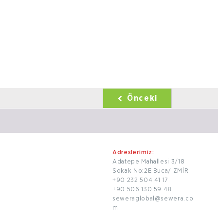
Önceki
Adreslerimiz:
Adatepe Mahallesi 3/18
Sokak No:2E Buca/İZMİR
+90 232 504 41 17
+90 506 130 59 48
seweraglobal@sewera.co
m