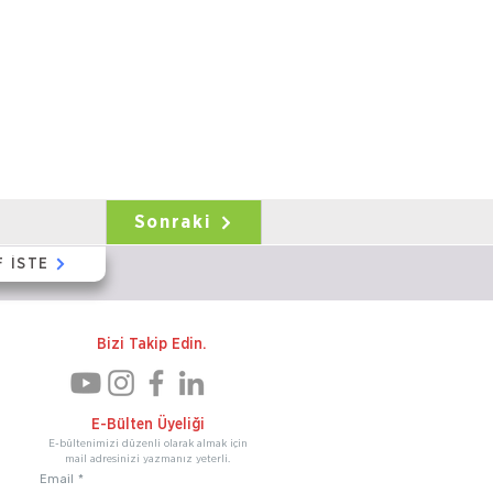
Sonraki
F İSTE
Bizi Takip Edin.
E-Bülten Üyeliği
E-bültenimizi düzenli olarak almak için
mail adresinizi yazmanız yeterli.
Email
*