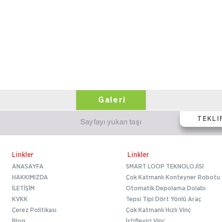
Galeri
TEKLİ
Sayfayı yukarı taşı
Linkler
Linkler
ANASAYFA
SMART LOOP TEKNOLOJİSİ
HAKKIMIZDA
Çok Katmanlı Konteyner Robotu
İLETİŞİM
Otomatik Depolama Dolabı
KVKK
Tepsi Tipi Dört Yönlü Araç
Çerez Politikası
Çok Katmanlı Hızlı Vinç
Blog
İstifleyici Vinç