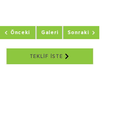
Önceki
Galeri
Sonraki
TEKLİF İSTE
Adreslerimiz:
Adatepe Mahallesi 3/18 Sokak No:2E
Buca/İZMİR
+90 232 504 41 17
+90 506 130 59 48
seweraglobal@sewera.com
İstanbul Ofis:
Dünya Ticaret Merkezi EGS Business
Park Blokları B2 Blok No:5
Yeşilköy İstanbul
+90 212 465 34 65