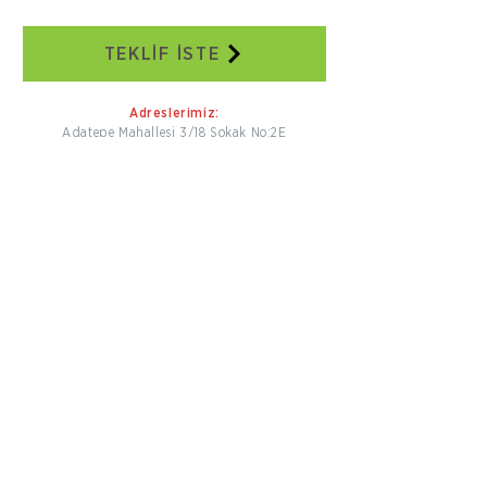
TEKLİF İSTE
Adreslerimiz:
Adatepe Mahallesi 3/18 Sokak No:2E
Buca/İZMİR
+90 232 504 41 17
+90 506 130 59 48
seweraglobal@sewera.com
İstanbul Ofis:
Dünya Ticaret Merkezi EGS Business
Park Blokları B2 Blok No:5
Yeşilköy İstanbul
+90 212 465 34 65
+90 532 558 39 10
seweraglobal@sewera.com
Bizi Takip Edin.