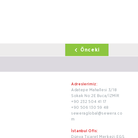
Önceki
Adreslerimiz:
Adatepe Mahallesi 3/18
Sokak No:2E Buca/İZMİR
+90 232 504 41 17
+90 506 130 59 48
seweraglobal@sewera.co
m
İstanbul Ofis:
Dünya Ticaret Merkezi EGS