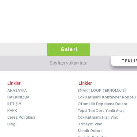
Galeri
TEKLİ
Sayfayı yukarı taşı
Linkler
Linkler
ANASAYFA
SMART LOOP TEKNOLOJİSİ
HAKKIMIZDA
Çok Katmanlı Konteyner Robotu
İLETİŞİM
Otomatik Depolama Dolabı
KVKK
Tepsi Tipi Dört Yönlü Araç
Çerez Politikası
Çok Katmanlı Hızlı Vinç
Blog
İstifleyici Vinç
Silindir Robot