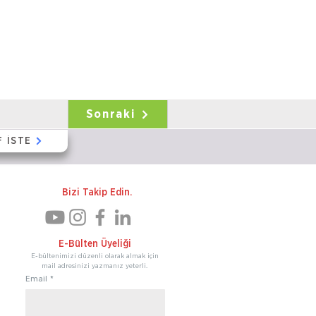
Sonraki
F İSTE
Bizi Takip Edin.
E-Bülten Üyeliği
E-bültenimizi düzenli olarak almak için
mail adresinizi yazmanız yeterli.
Email
*