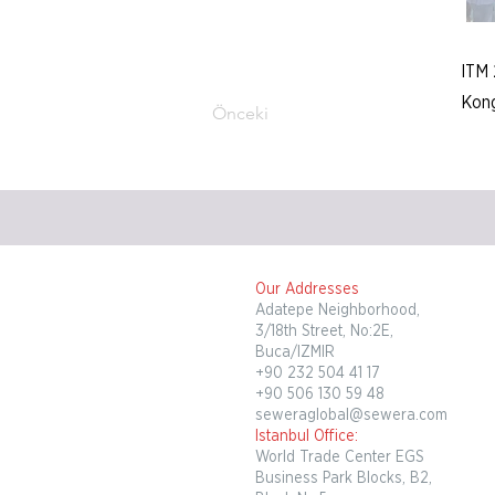
ITM 
Kong
Önceki
Our Addresses
Adatepe Neighborhood,
3/18th Street, No:2E,
Buca/IZMIR
+90 232 504 41 17
+90 506 130 59 48
seweraglobal@sewera.com
Istanbul Office:
World Trade Center EGS
Business Park Blocks, B2,